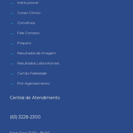
→
Institucional
→
Corpo Clínico
→
Convênios
→
Fale Conosco
→
Preparo
→
Resultados de Imagem
→
Resultados Laboratoriais
→
Cartão Fidelidade
→
Pré-Agendamento
Central de Atendimento
(63) 3228-2300
Seg-Sex: 7:00 - 19:00