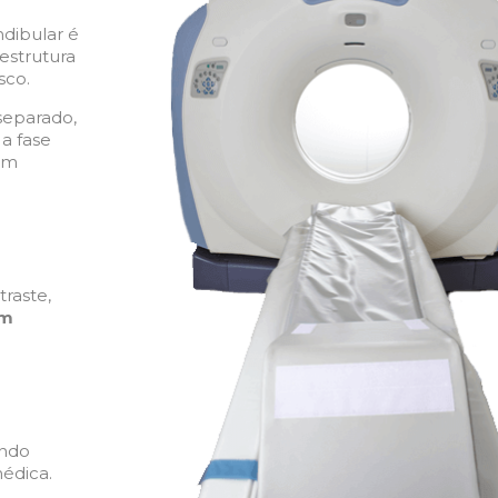
dibular é
estrutura
sco.
separado,
a fase
com
raste,
om
endo
édica.