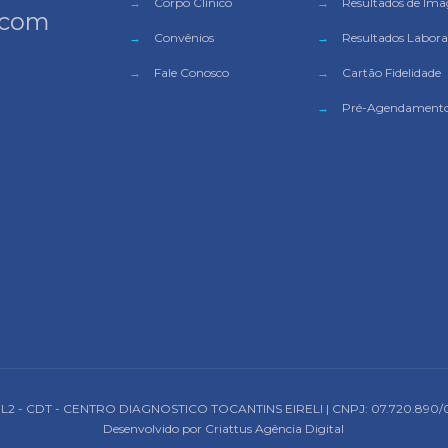
→
Corpo Clínico
→
Resultados de Im
 com
→
Convênios
→
Resultados Laborat
→
Fale Conosco
→
Cartão Fidelidade
→
Pré-Agendament
 L2 - CDT - CENTRO DIAGNOSTICO TOCANTINS EIRELI | CNPJ:
07.720.890/
Desenvolvido por
Criattus Agência Digital