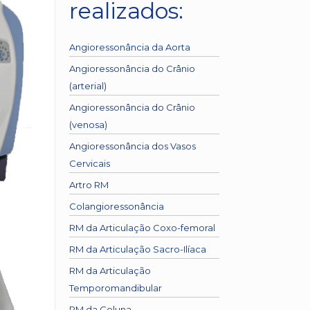
realizados:
Angioressonância da Aorta
Angioressonância do Crânio
(arterial)
Angioressonância do Crânio
(venosa)
Angioressonância dos Vasos
Cervicais
Artro RM
Colangioressonância
RM da Articulação Coxo-femoral
RM da Articulação Sacro-Ilíaca
RM da Articulação
Temporomandibular
RM da Coluna