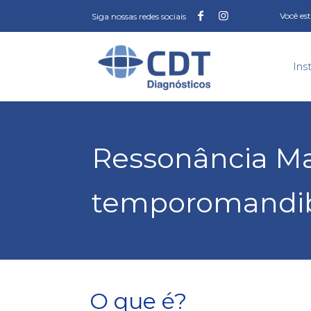
Você es
Siga nossas redes sociais
Ins
Ressonância Ma
temporomandib
O que é?