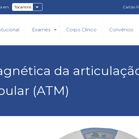
tá em
Cartão F
titucional
Exames
Corpo Clínico
Convênios
gnética da articulaçã
ular (ATM)