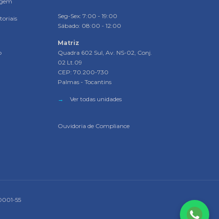
agem
Seg-Sex: 7:00 - 19:00
oriais
Sábado: 08:00 - 12:00
Matriz
o
Quadra 602 Sul, Av. NS-02, Conj.
02 Lt.09
CEP: 70.200-730
Palmas - Tocantins
→
Ver todas unidades
Ouvidoria de Compliance
0001-55