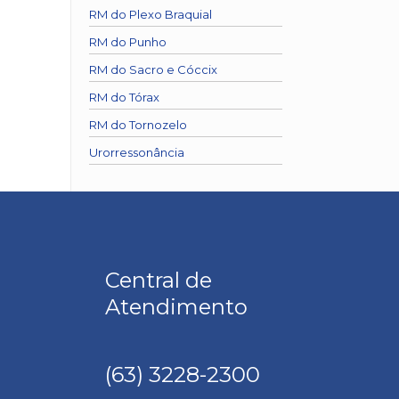
RM do Plexo Braquial
RM do Punho
RM do Sacro e Cóccix
RM do Tórax
RM do Tornozelo
Urorressonância
Central de
Atendimento
(63) 3228-2300