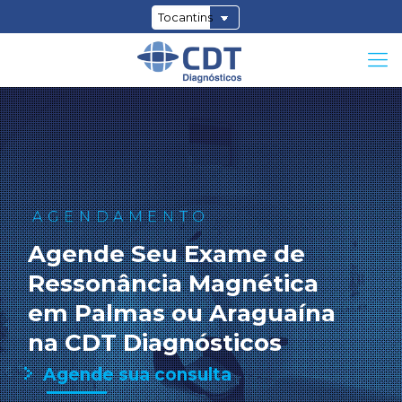
AGENDAMENTO
A
g
e
n
d
e
S
e
u
E
x
a
m
e
d
e
R
e
s
s
o
n
â
n
c
i
a
M
a
g
n
é
t
i
c
a
e
m
P
a
l
m
a
s
o
u
A
r
a
g
u
a
í
n
a
n
a
C
D
T
D
i
a
g
n
ó
s
t
i
c
o
s
Agende sua consulta