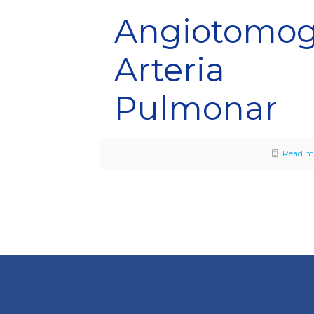
Angiotomog
Arteria
Pulmonar
Read m