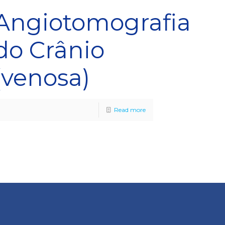
a
Angiotomografia
do Crânio
(venosa)
Read more