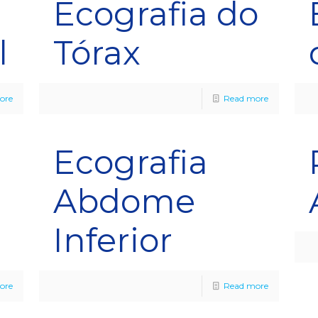
Ecografia do
l
Tórax
ore
Read more
Ecografia
Abdome
Inferior
ore
Read more