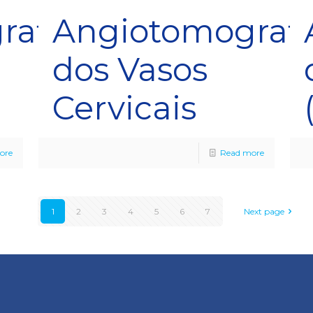
rafia
Angiotomografi
dos Vasos
Cervicais
ore
Read more
1
2
3
4
5
6
7
Next page