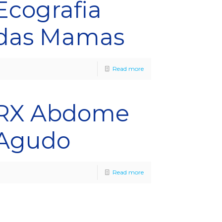
Ecografia
das Mamas
Read more
RX Abdome
Agudo
Read more