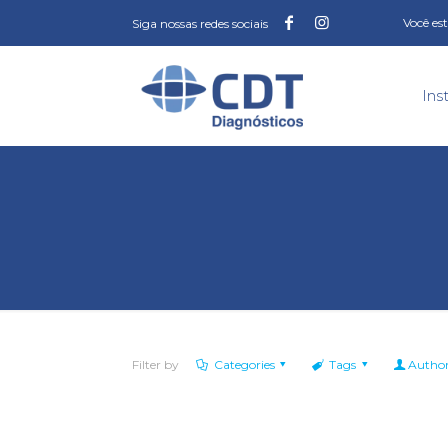
Você es
Siga nossas redes sociais
Ins
Filter by
Categories
Tags
Autho