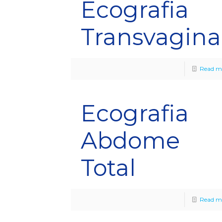
Ecografia
Transvagina
Read m
Ecografia
Abdome
Total
Read m