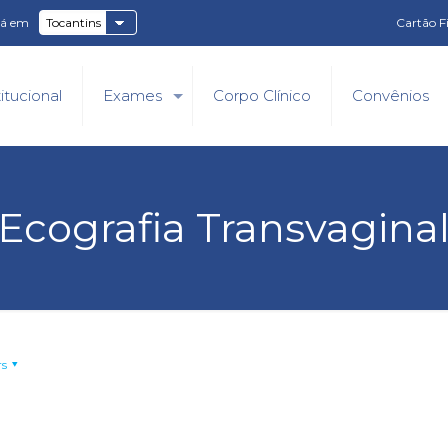
tá em
Cartão F
titucional
Exames
Corpo Clínico
Convênios
Ecografia Transvagina
rs