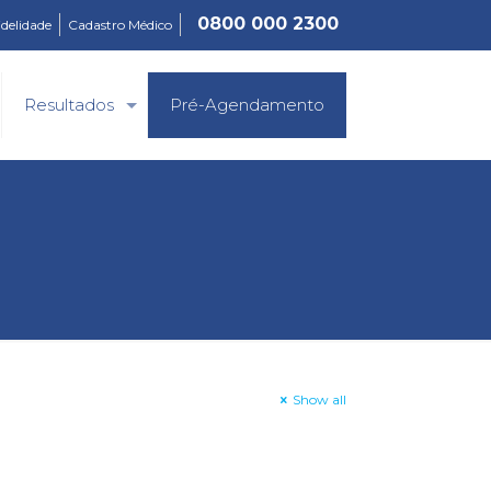
0800 000 2300
idelidade
Cadastro Médico
Resultados
Pré-Agendamento
l
Show all